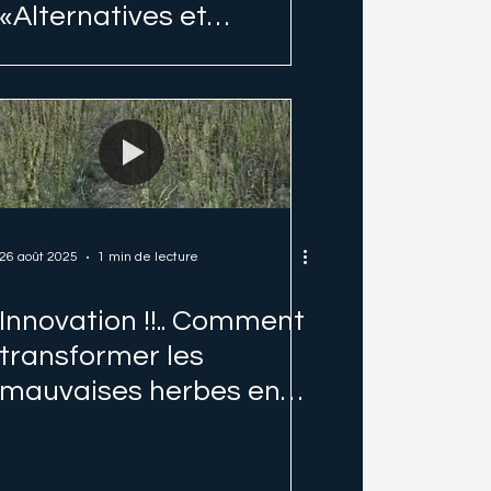
«Alternatives et
opportunités pour un
approvisionnement
textile durable»
26 août 2025
1 min de lecture
Innovation !!.. Comment
transformer les
mauvaises herbes en
engrais :