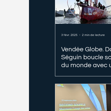
3 févr. 2025
2 min de lecture
Vendée Globe. 
Séguin boucle so
du monde avec 
voile en lin