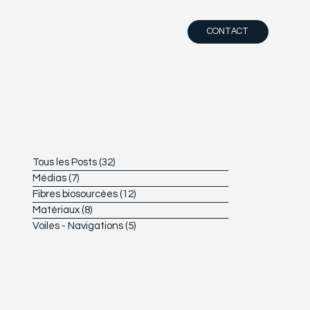
CONTACT
Tous les Posts
(32)
32 posts
Médias
(7)
7 posts
Fibres biosourcées
(12)
12 posts
Matériaux
(8)
8 posts
Voiles - Navigations
(5)
5 posts