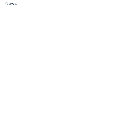
News
contact@trilam.com