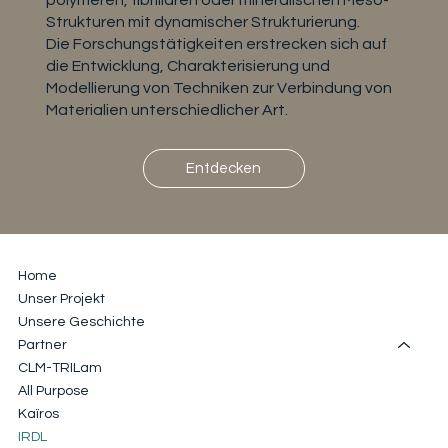
polymeren, fibrillären oder mineralischen Meso-
Strukturen mit dynamischer Strukturierung.
Die Forschungstätigkeiten erstrecken sich auf
die Entwicklung, Charakterisierung und
Modellierung von Techniken zur Verbindung von
Materialien unterschiedlicher Art.
Entdecken
Home
Unser Projekt
Unsere Geschichte
Partner
CLM-TRILam
All Purpose
Kaïros
IRDL