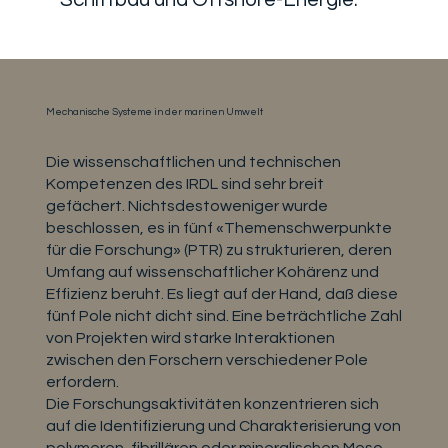
Mechanische Systeme in der marinen Umwelt
Die wissenschaftlichen und technischen
Kompetenzen des IRDL sind sehr breit
gefächert. Nichtsdestoweniger wurde
beschlossen, es in fünf «Themenschwerpunkte
für die Forschung» (PTR) zu strukturieren, deren
Umfang auf wissenschaftlicher Kohärenz und
Effizienz beruht. Es liegt auf der Hand, daß diese
fünf Pole nicht dicht sind. Eine beträchtliche Zahl
von Projekten wird starke Interaktionen
zwischen den Forschern verschiedener Pole
erfordern.
Die Forschungsaktivitäten konzentrieren sich
auf die Identifizierung und Charakterisierung von