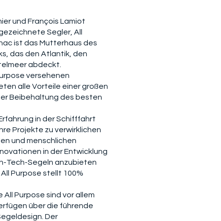
hier und François Lamiot
ezeichnete Segler, All
rnac ist das Mutterhaus des
s, das den Atlantik, den
telmeer abdeckt.
 Purpose versehenen
ten alle Vorteile einer großen
iger Beibehaltung des besten
fahrung in der Schifffahrt
re Projekte zu verwirklichen
llen und menschlichen
novationen in der Entwicklung
gh-Tech-Segeln anzubieten
: All Purpose stellt 100%
 All Purpose sind vor allem
verfügen über die führende
Segeldesign. Der