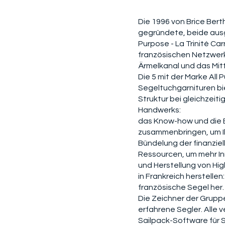
Die 1996 von Brice Bert
gegründete, beide ausg
Purpose - La Trinité Ca
französischen Netzwerk
Ärmelkanal und das Mit
Die 5 mit der Marke All
Segeltuchgarnituren bie
Struktur bei gleichzeit
Handwerks:
das Know-how und die Er
zusammenbringen, um Ih
Bündelung der finanzie
Ressourcen, um mehr In
und Herstellung von Hi
in Frankreich herstellen
französische Segel her.
Die Zeichner der Gruppe
erfahrene Segler. Alle 
Sailpack-Software für 