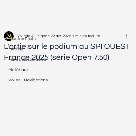
Tous les Posts
Voilerie All Purpose
22 avr. 2025
1 min de lecture
Tous les Posts
L'ortie sur le podium au SPI OUEST
Médias
France 2025 (série Open 7.50)
Fibres biosourcées
Matériaux
Voiles - Navigations